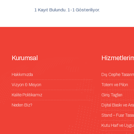
1 Kayıt Bulundu. 1-1 Gösteriliyor.
K
u
r
u
m
s
a
l
H
i
z
m
e
t
l
e
r
i
Hakkımızda
Dış Cephe Tasarı
Vizyon & Misyon
Totem ve Pilon
Kalite Politikamız
Giriş Tagları
Neden Biz?
Dijital Baskı ve A
Stand – Fuar Tas
Kutu Harf ve Uygu