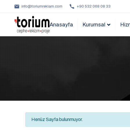
info@toriumreklam.com
+90 532 068 08 33
Anasayfa
Kurumsal
Hiz
Henüz Sayfa bulunmuyor.