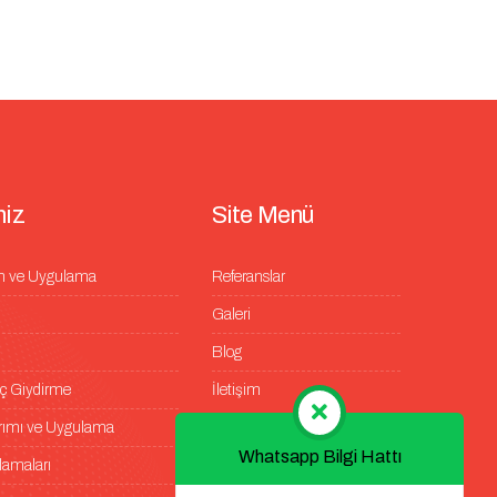
m
i
z
S
i
t
e
M
e
n
ü
m ve Uygulama
Referanslar
Galeri
Blog
raç Giydirme
İletişim
arımı ve Uygulama
Whatsapp Bilgi Hattı
lamaları