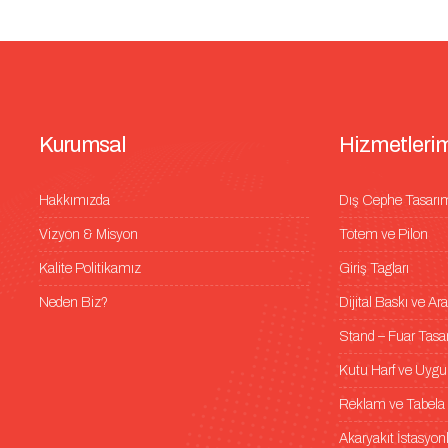
K
u
r
u
m
s
a
l
H
i
z
m
e
t
l
e
r
i
Hakkımızda
Dış Cephe Tasarı
Vizyon & Misyon
Totem ve Pilon
Kalite Politikamız
Giriş Tagları
Neden Biz?
Dijital Baskı ve A
Stand – Fuar Tas
Kutu Harf ve Uygu
Reklam ve Tabela
Akaryakıt İstasyonl