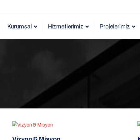
Kurumsal
Hizmetlerimiz
Projelerimiz
V
i
z
y
o
n
&
M
i
s
y
o
n