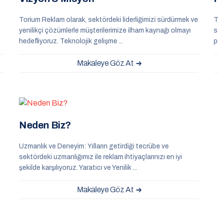
Torium Reklam olarak, sektördeki liderliğimizi sürdürmek ve
T
yenilikçi çözümlerle müşterilerimize ilham kaynağı olmayı
s
hedefliyoruz. Teknolojik gelişme ...
p
Makaleye Göz At
N
e
d
e
n
B
i
z
?
Uzmanlık ve Deneyim: Yılların getirdiği tecrübe ve
sektördeki uzmanlığımız ile reklam ihtiyaçlarınızı en iyi
şekilde karşılıyoruz. Yaratıcı ve Yenilik ...
Makaleye Göz At