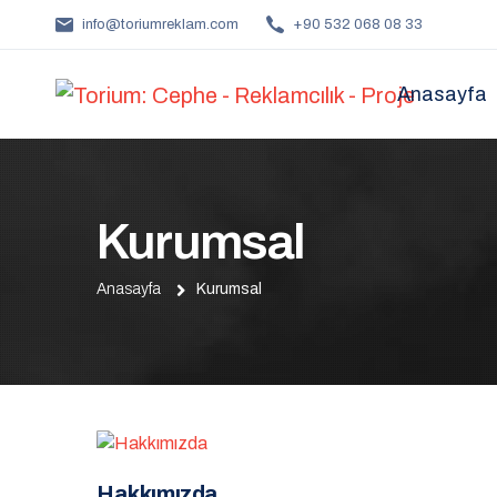
info@toriumreklam.com
+90 532 068 08 33
Anasayfa
Kurumsal
Anasayfa
Kurumsal
H
a
k
k
ı
m
ı
z
d
a