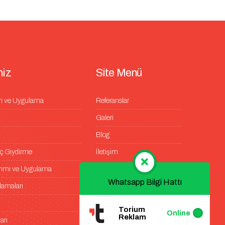
m
i
z
S
i
t
e
M
e
n
ü
m ve Uygulama
Referanslar
Galeri
Blog
raç Giydirme
İletişim
arımı ve Uygulama
Whatsapp Bilgi Hattı
lamaları
Torium
Online
Reklam
arı